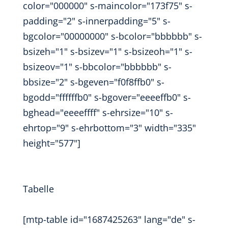
color="000000" s-maincolor="173f75" s-
padding="2" s-innerpadding="5" s-
bgcolor="00000000" s-bcolor="bbbbbb" s-
bsizeh="1" s-bsizev="1" s-bsizeoh="1" s-
bsizeov="1" s-bbcolor="bbbbbb" s-
bbsize="2" s-bgeven="f0f8ffb0" s-
bgodd="ffffffb0" s-bgover="eeeeffb0" s-
bghead="eeeeffff" s-ehrsize="10" s-
ehrtop="9" s-ehrbottom="3" width="335"
height="577"]
Tabelle
[mtp-table id="1687425263" lang="de" s-